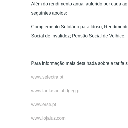
Além do rendimento anual auferido por cada agre
seguintes apoios:
Complemento Solidário para Idoso; Rendimento
Social de Invalidez; Pensão Social de Velhice.
Para informação mais detalhada sobre a tarifa so
www.selectra.pt
www.tarifasocial.dgeg.pt
www.erse.pt
www.lojaluz.com